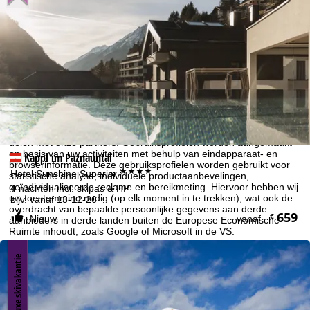
Cookie-informatie
Om onze website te optimaliseren, gebruiken we cookies om
gebruiksinformatie te verzamelen, die wij, TravelTrex GmbH, ook
delen met onze partners. Gebruiksprofielen worden aangemaakt
op basis van uw activiteiten met behulp van eindapparaat- en
Kappl im Paznauntal
browserinformatie. Deze gebruiksprofielen worden gebruikt voor
****
Hotel Sunshine Superior
statistische analyse, individuele productaanbevelingen,
geïndividualiseerde reclame en bereikmeting. Hiervoor hebben wij
4 nachten incl. skipas & HP
uw toestemming nodig (op elk moment in te trekken), wat ook de
bijv. vanaf 13-12-26
overdracht van bepaalde persoonlijke gegevens aan derde
659
€
Nieuw
vanaf
aanbieders in derde landen buiten de Europese Economische
Ruimte inhoudt, zoals Google of Microsoft in de VS.
Door op
accepteren
te klikken, accepteert u het gebruik van niet-
Luxe skivakantie
functionele cookies en soortgelijke technologieën. Als u op
weigeren
klikt, gebruiken we alleen diensten die technisch
noodzakelijk zijn en die nodig zijn voor de uitvoering van het
contract.