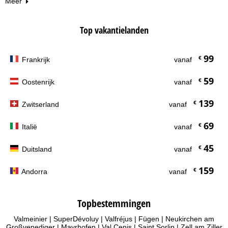
Meer
Top vakantielanden
99
€
Frankrijk
vanaf
59
€
Oostenrijk
vanaf
139
€
Zwitserland
vanaf
69
€
Italië
vanaf
45
€
Duitsland
vanaf
159
€
Andorra
vanaf
Topbestemmingen
Valmeinier
|
SuperDévoluy
|
Valfréjus
|
Fügen
|
Neukirchen am
Großvenediger
|
Mayrhofen
|
Val Cenis
|
Saint Sorlin
|
Zell am Ziller