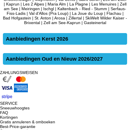
|
Kaprun
|
Les 2 Alpes
|
Maria Alm
|
La Plagne
|
Les Menuires
|
Zell
am See
|
Meiringen
|
Ischgl
|
Kaltenbach - Ried - Stumm
|
Serfaus-
Fiss-Ladis
|
Val d'Allos (Pra Loup)
|
La Joue du Loup
|
Flachau
|
Bad Hofgastein
|
St. Anton
|
Arosa
|
Zillertal
|
SkiWelt Wilder Kaiser -
Brixental
|
Zell am See-Kaprun
|
Gasteinertal
Aanbiedingen Kerst 2026
Aanbiedingen Oud en Nieuw 2026/2027
ZAHLUNGSWEISEN
SERVICE
Sneeuwhoogtes
FAQ
Kortingen
Gratis annuleren & omboeken
Best-Price-garantie