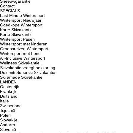
Sneeuwgarantie
Contact
SPECIALS
Last Minute Wintersport
Wintersport Nieuwjaar
Goedkope Wintersport
Korte Skivakantie
Korte Skivakantie
Wintersport Pasen
Wintersport met kinderen
Groepsreizen Wintersport
Wintersport met hond
All-Inclusive Wintersport
Wellness Skivakantie
Skivakantie vroegboekkorting
Dolomiti Superski Skivakantie
Ski amadé Skivakantie
LANDEN
Oostenrijk
Frankrijk
Duitsland
Italië
Zwitserland
Tsjechië
Polen
Slowakije
Andorra
Slovenië