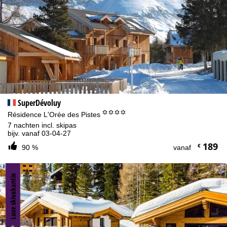
SuperDévoluy
°°°°
Résidence L'Orée des Pistes
7 nachten incl. skipas
bijv. vanaf 03-04-27
189
€
90 %
vanaf
Luxe skivakantie