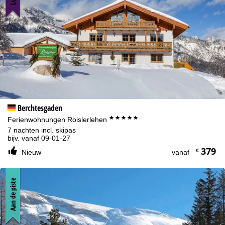
Meer informatie over het gebruik van cookies en de mogelijkheid
om uw instellingen te wijzigen, vindt u in de informatie over
Cookie-Policy
.
Informatie over de verantwoordelijke vind je in het
Impressum
.
Informatie over de doeleinden en jouw rechten omtrent
gegevensbescherming vind je onze
Privacy Policy
.
Accepteren
Berchtesgaden
*****
Ferienwohnungen Roislerlehen
7 nachten incl. skipas
bijv. vanaf 09-01-27
379
€
Nieuw
vanaf
Aan de piste