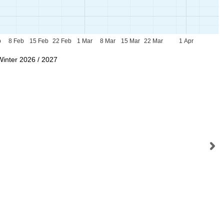
b
8 Feb
15 Feb
22 Feb
1 Mar
8 Mar
15 Mar
22 Mar
1 Apr
Winter 2026 / 2027