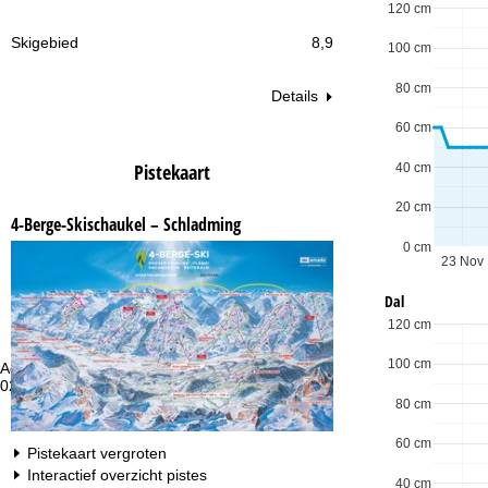
120 cm
Skigebied
8,9
100 cm
80 cm
Details
60 cm
Pistekaart
40 cm
20 cm
4-Berge-Skischaukel – Schladming
0 cm
23 Nov
Dal
120 cm
100 cm
Advies
Op
020 713 9187
ma
vr:
80 cm
za
60 cm
Pistekaart vergroten
Interactief overzicht pistes
40 cm