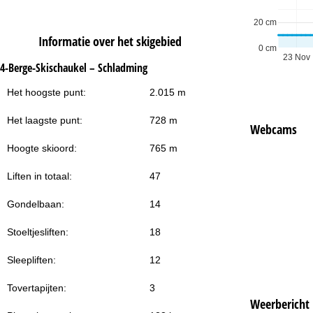
20 cm
Informatie over het skigebied
0 cm
23 Nov
Na
4-Berge-Skischaukel – Schladming
Het hoogste punt:
2.015 m
Het laagste punt:
728 m
Webcams
Hoogte skioord:
765 m
Liften in totaal:
47
Gondelbaan:
14
Stoeltjesliften:
18
Sleepliften:
12
Tovertapijten:
3
Weerbericht