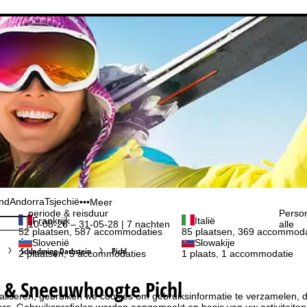
and
Andorra
Tsjechië
•••
Meer
periode & reisduur
Perso
Frankrijk
Italië
10-08-26 – 31-05-28 | 7 nachten
alle
52 plaatsen, 587 accommodaties
85 plaatsen, 369 accommoda
Slovenië
Slowakije
Schladming-Dachstein
Pichl
2 plaatsen, 5 accommodaties
1 plaats, 1 accommodatie
 & Sneeuwhoogte Pichl
liseren, gebruiken we cookies om gebruiksinformatie te verzamelen, d