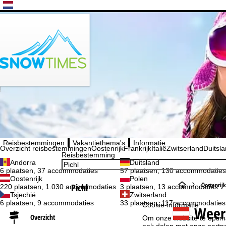
Kies uw taal
Reisbestemmingen
Vakantiethema's
Informatie
Overzicht reisbestemmingen
Oostenrijk
Frankrijk
Italië
Zwitserland
Duitsl
Reisbestemming
Andorra
Duitsland
6 plaatsen, 37 accommodaties
57 plaatsen, 130 accommodaties
Oostenrijk
Polen
S
Oostenrijk
Pichl
220 plaatsen, 1.030 accommodaties
3 plaatsen, 13 accommodaties
Tsjechië
Zwitserland
6 plaatsen, 9 accommodaties
33 plaatsen, 117 accommodaties
t
Cookie-informatie
Weer
Overzicht
Om onze website te optima
a