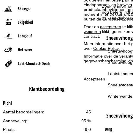
ook delen met onze partne
eindapparaat- en browserin
Zoek je informat
Skiregio
productaanbevelingen, geï
r
nog betere indru
moment in te trekken), w
dal. Het diagram
buiten de Europese Econom
Skigebied
t
Door op
accepteren
te kli
weigeren
klikt, gebruiken 
Langlauf
p
contract.
Sneeuwhoogt
Meer informatie over het g
over
Cookie-Policy
.
a
Het weer
Sneeuwhoogt
Informatie over de verantw
g
gegevensbescherming vin
Sneeuwhoogt
Last-Minute & Deals
i
Laatste snee
Accepteren
n
Sneeuwtoest
Klantbeoordeling
Winterwandel
a
Pichl
Aantal beoordelingen:
45
Sneeuwhoog
Aanbeveling:
95 %
Berg
Plaats
9,0