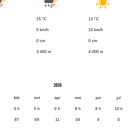
15 °C
12 °C
5 km/h
10 km/h
0 cm
0 cm
3.400 m
4.000 m
2026
feb
mrt
apr
mei
jun
jul
3 h
5 h
6 h
8 h
8 h
10 h
87
69
11
34
4
0