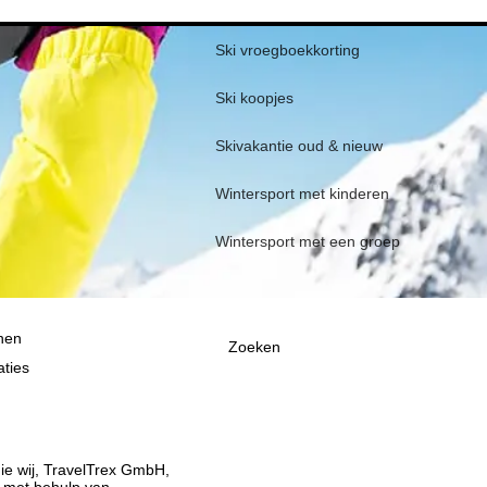
Ski vroegboekkorting
Ski koopjes
Skivakantie oud & nieuw
Wintersport met kinderen
Wintersport met een groep
nen
Zoeken
ties
ie wij, TravelTrex GmbH,