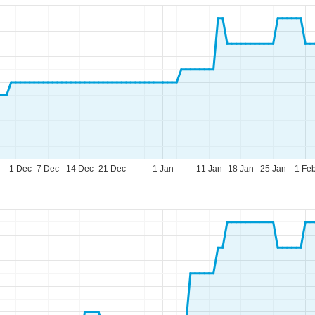
1 Dec
7 Dec
14 Dec
21 Dec
1 Jan
11 Jan
18 Jan
25 Jan
1 Fe
eningstijden
-do:
09:00-17:00
09:00-14:00
-zo:
gesloten