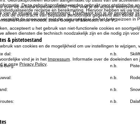
rs. Gebruiksprofielen worden aangemaakt op basis van uw activiteite
formatie. Deze gebruiksprofielen worden gebruikt voor statistische ana
ie over de actuele sneeuwconditie? Hier vind je de actuele weersvoors
ndividualiseerde reclame en bereikmeting. Hiervoor hebben wij uw to
k van de situatie op de bestemming. Daarnaast kun je de geopende skil
at ook de overdracht van bepaalde persoonlijke gegevens aan derde aa
 vergelijkt de sneeuwval met die van vorig jaar en het hele seizoen in Pi
ische Ruimte inhoudt, zoals Google of Microsoft in de VS.
kken, accepteert u het gebruik van niet-functionele cookies en soortgeli
we alleen diensten die technisch noodzakelijk zijn en die nodig zijn voor
es & pistetoestand
ebruik van cookies en de mogelijkheid om uw instellingen te wijzigen, v
e dal:
n.b.
Skili
oordelijke vind je in het
Impressum
. Informatie over de doeleinden en
d je onze
Privacy Policy
.
e berg:
n.b.
Piste
uwval:
n.b.
Rode
and:
n.b.
Snow
routes:
n.b.
Dala
tes