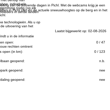
n met behulp van
lyse, individuele
pelling van de komende dagen in Pichl. Met de webcams krijg je een
estemming nodig (op elk
iften in Pichl zien en de actuele sneeuwhoogtes op de berg en in het
nbieders in derde landen
chl.
jke technologieën. Als u op
 de uitvoering van het
Laatst bijgewerkt op: 02-08-2026
indt u in de informatie
ften open:
0 / 47
 jouw rechten omtrent
s open (in km):
0 / 123
lbaan geopend:
n.b.
park geopend:
nee
fdaling geopend:
nee