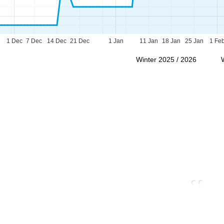
Advies
1 Dec
7 Dec
14 Dec
21 Dec
1 Jan
11 Jan
18 Jan
25 Jan
1 Fe
ar contactpagina
Winter 2025 / 2026