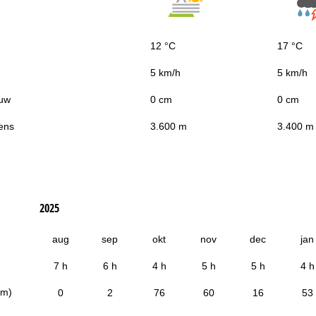
12 °C
17 °C
5 km/h
5 km/h
uw
0 cm
0 cm
ens
3.600 m
3.400 m
2025
aug
sep
okt
nov
dec
jan
7 h
6 h
4 h
5 h
5 h
4 h
cm)
0
2
76
60
16
53