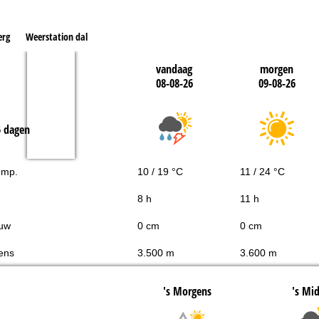
erg
Weerstation dal
vandaag
morgen
08-08-26
09-08-26
5 dagen
emp.
10 / 19 °C
11 / 24 °C
8 h
11 h
uw
0 cm
0 cm
ens
3.500 m
3.600 m
's Morgens
's Mi